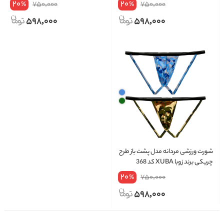
20
20
750,000
750,000
%
%
598,000
598,000
شورت ورزشی مردانه مدل پشت باز طرح
چریکی برند زوبا XUBA کد 368
20
750,000
%
598,000