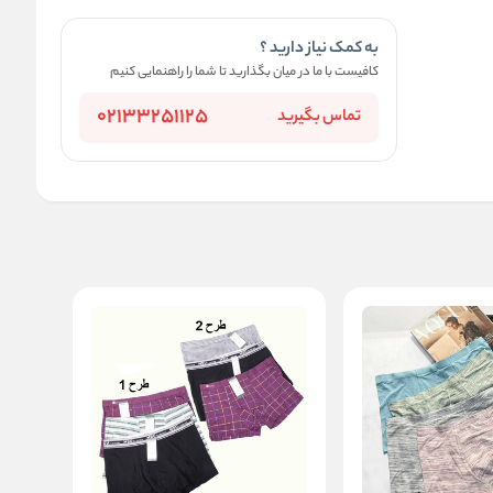
به کمک نیاز دارید ؟
کافیست با ما در میان بگذارید تا شما را راهنمایی کنیم
02133251125
تماس بگیرید