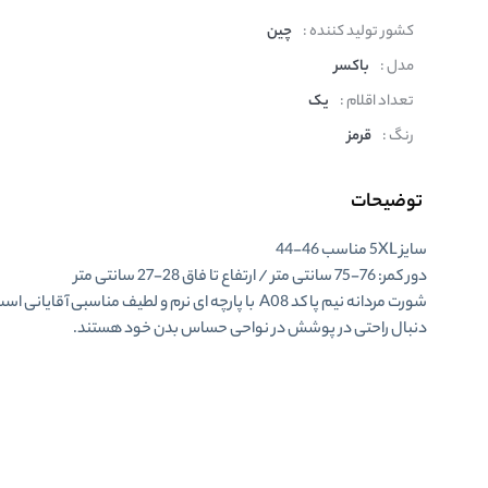
کشور تولید کننده :
چین
مدل :
باکسر
تعداد اقلام :
یک
رنگ :
قرمز
توضیحات
سایز 5XL مناسب 46-44
دور کمر: 76-75 سانتی متر / ارتفاع تا فاق 28-27 سانتی متر
شورت مردانه نیم پا کد A08 با پارچه ای نرم و لطیف مناسبی آقایانی
دنبال راحتی در پوشش در نواحی حساس بدن خود هستند.