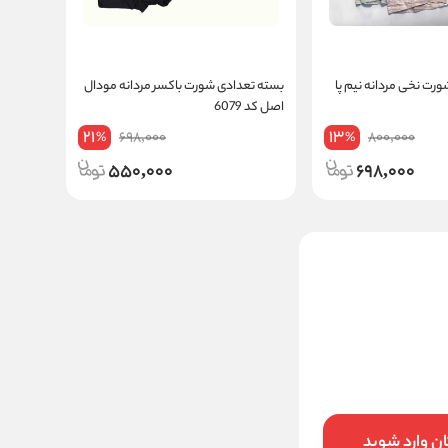
رت نخی مردانه نیم پا
بسته تعدادی شورت باکسر مردانه مودال
اصل کد 6079
21
13
698,000
800,000
%
%
550,000
698,000
شورت مردانه نیم پا وارداتی
مودال اصل کد A08
580000
تخفیف:
28
%
420,000
قیمت:
تومان
ن وارد شوید
افزودن به سبد خرید