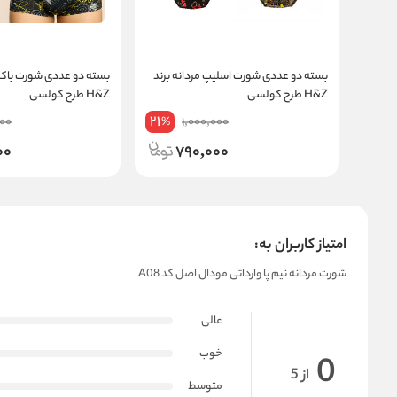
بسته دو عددی شورت اسلیپ مردانه برند
بسته دو عددی شورت باکسر
H&Z طرح کولسی
H&Z طرح کولسی
21
000
1,000,000
%
00
790,000
امتیاز کاربران به:
شورت مردانه نیم پا وارداتی مودال اصل کد A08
عالی
خوب
0
از 5
متوسط