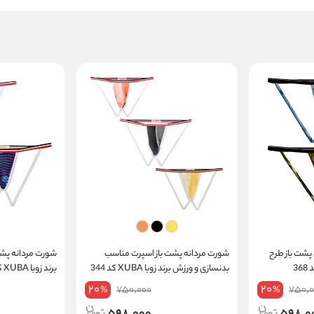
پشت باز طرح
شورت مردانه پشت باز اسپرت مناسب
شورت مردانه پش
بدنسازی و ورزش برند زوبا XUBA کد 344
برند زوبا XUBA کد 328
20
20
750,000
750,0
%
%