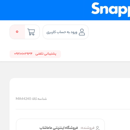
0
ورود به حساب کاربری
پشتیبانی تلفنی
09210102934
شناسه کالا:
MA44240
فروشنده:
فروشگاه اینترنتی ماماشاپ