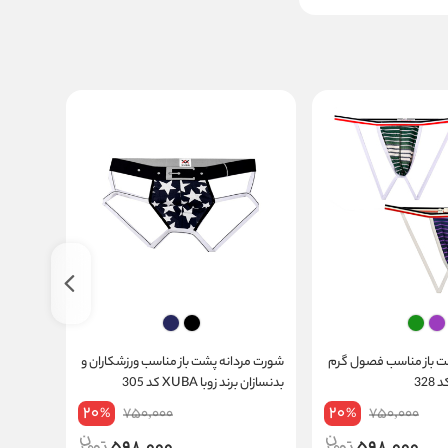
ت باز مناسب فصول گرم
شورت مردانه پشت باز مناسب ورزشکاران و
شورت مر
بدنسازان برند زوبا XUBA کد 305
ورزشکاران برن
20
20
750,000
750,000
%
%