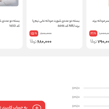
 مردانه برند
بسته دو عددی شورت مردانه نخی نیم پا
بسته دو عددی شو
برند NRJ کد 6646
کد 1650
15
21
800,000
1,000,
%
%
680,000
790,0
)
(0
0
%
)
(0
0
%
)
(0
0
%
به حساب کاربری تا