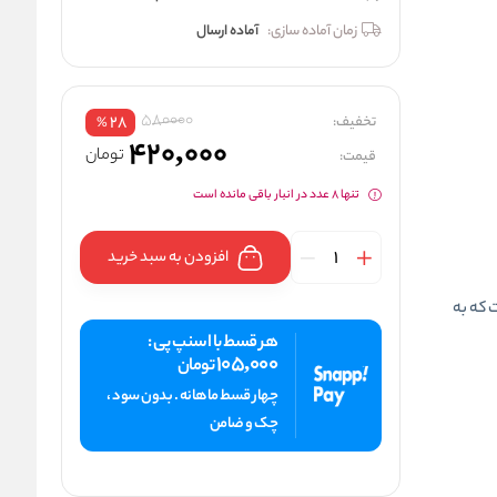
زمان آماده سازی:
آماده ارسال
580000
تخفیف:
28
%
420,000
تومان
قیمت:
تنها 8 عدد در انبار باقی مانده است
افزودن به سبد خرید
 است که به
هر قسط با اسنپ پی :
105,000
تومان
چهار قسط ماهانه . بدون سود ،
چک و ضامن