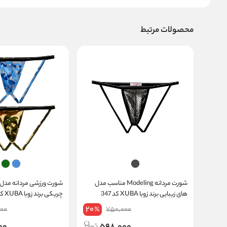
محصولات مرتبط
شورت مردانه Modeling مناسب مدل
شورت ورزشی مردانه مدل 
های زیبایی برند زوبا XUBA کد 347
چریکی برند زوبا XUBA کد 368
20
00
750,000
%