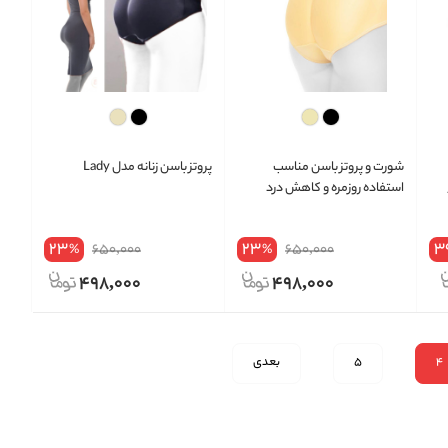
شورت و پروتز باسن مناسب
پروتز باسن زنانه مدل Lady
استفاده روزمره و کاهش درد
کد
بواسیر (Unisex)
23
23
3
650,000
650,000
%
%
498,000
498,000
4
5
بعدی