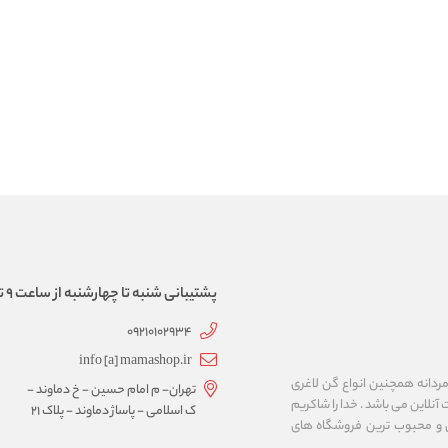
پشتیبانی شنبه تا چهارشنبه از ساعت 9 تا 17
09210102934
info [a] mamashop.ir
نه فروش لباس زیر زنانه و مردانه همچنین انواع گن لاغری
تهران- م امام حسین - خ دماوند -
آنلاین می باشد . خدا را شاکریم
ک اسلامی - پاساژ دماوند - پلاک 21
ن و محبوب ترین فروشگاه های