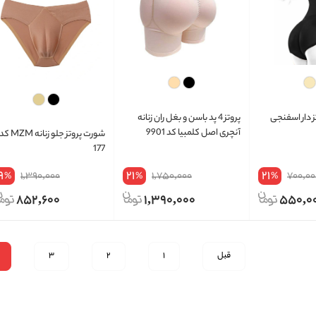
 دار اسفنجی
پروتز 4 پد باسن و بغل ران زنانه
آنچری اصل کلمبیا کد 9901
شورت پروتز جلو زنانه MZM 
177
9
21
21
1,390,000
1,750,000
700,00
%
%
%
852,600
1,390,000
550,0
قبل
1
2
3