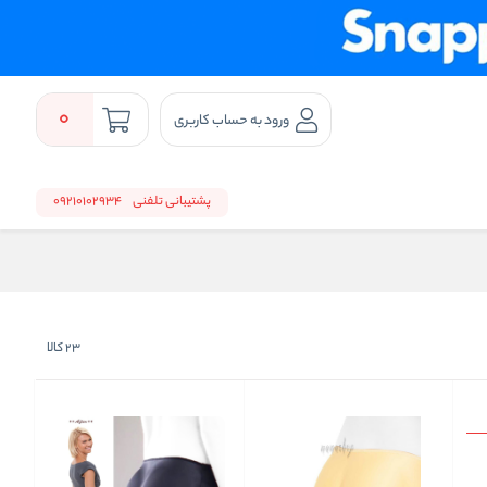
0
ورود به حساب کاربری
پشتیبانی تلفنی
09210102934
23
کالا