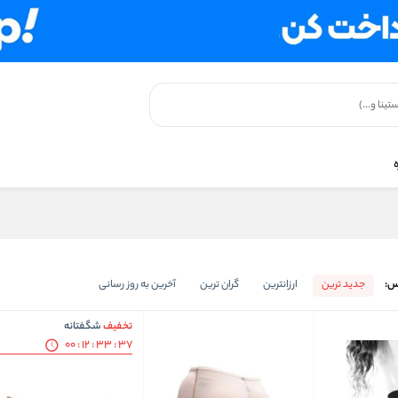
س:
جدید ترین
ارزانترین
گران ترین
آخرین به روز رسانی
تخفیف
شگفتانه
00
:
12
:
33
:
37