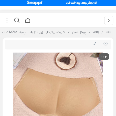
خانه
/
زنانه
/
پروتز باسن
/
شورت پروتز دار لیزری مدل اسلیپ برند MZM کد 168
1
/
4