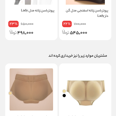
پروتز باسن زنانه اسفنجی مدل گن
پروتز باسن زنانه مدل Lady
دار Lady
ا
23
22
650,000
700,000
%
%
498,000
545,000
مشتریان موارد زیر را نیز خریداری کرده اند