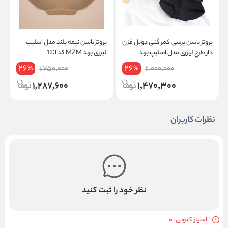
پروتز باسن پرسی کمر گنی دوبل قزن
پروتز باسن نیمه بلند مدل اسلیپ
پ
دار طرح لیزری مدل اسلیپ برند
لیزری برند MZM کد 123
ل
MZM کد 1898
26
26
1,750,000
2,000,000
%
%
1,287,600
1,470,300
نظرات کاربران
نظر خود را ثبت کنید
امتیاز کنونی : 0