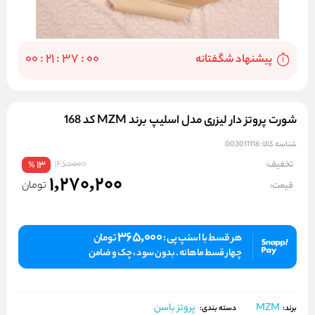
00
:
21
:
37
:
00
پيشنهاد شگفتانه
شورت پروتز دار لیزری مدل اسلیپ برند MZM کد 168
شناسه کالا:
003011116
1460000
تخفیف:
13
%
1,270,200
تومان
قیمت:
365,000
هر قسط با اسنپ پی :
تومان
چهار قسط ماهانه . بدون سود ، چک و ضامن
MZM
پروتز باسن
برند:
دسته بندی: