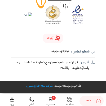
آپارات
شماره تماس :
09210102934
آدرس :
تهران- م امام حسین - خ دماوند - ک اسلامی -
پاساژ دماوند - پلاک 21
طراحی و توسعه توسط
شرکت نرم افزاری سیژن
0
خانه
دسته ها
سبد خرید
تماس
ورود