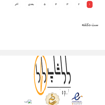
1
2
3
4
5
بعدی
آخر
ست دکلته