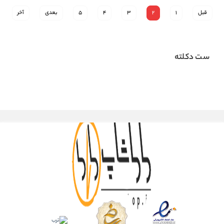
قبل
1
2
3
4
5
بعدی
آخر
ست دکلته