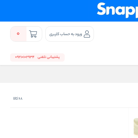
0
ورود به حساب کاربری
پشتیبانی تلفنی
09210102934
68
کالا