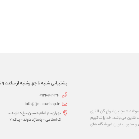
پشتیبانی شنبه تا چهارشنبه از ساعت 9 تا 17
09210102934
info [a] mamashop.ir
نه فروش لباس زیر زنانه و مردانه همچنین انواع گن لاغری
تهران- م امام حسین - خ دماوند -
آنلاین می باشد . خدا را شاکریم
ک اسلامی - پاساژ دماوند - پلاک 21
ن و محبوب ترین فروشگاه های