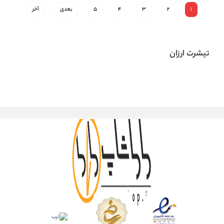
1
2
3
4
5
بعدی
آخر
تیشرت ارزان