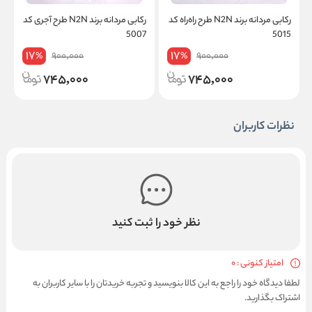
رکابی مردانه برند N2N طرح راه‌راه کد
رکابی مردانه برند N2N طرح آجری کد
9
5007
5015
17
17
900,000
900,000
%
%
745,000
745,000
نظرات کاربران
نظر خود را ثبت کنید
امتیاز کنونی : 0
لطفا دیدگاه خود را راجع به این کالا بنویسید و تجربه خریدتان را با سایر کاربران به
اشتراک بگذارید.