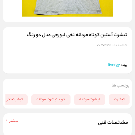
تیشرت آستین کوتاه مردانه نخی لیورجی مدل دو رنگ
شناسه کالا:
79759863
livergy
برند:
برچسب ها
تیشرت
تیشرت مردانه
خرید تیشرت مردانه
تیشرت نخی تاب
بیشتر
مشخصات فنی