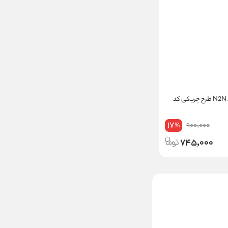
رکابی مردانه برند N2N طرح چریکی کد
17
900,000
%
745,000
تیشرت آستین کوتاه مردانه
نخی لیورجی یقه گرد