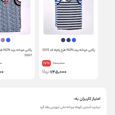
رکابی مردانه برند N2N طرح راه‌راه کد 5015
رکابی م
5007
17
00
900,000
%
00
745,000
امتیاز کاربران به:
تیشرت آستین کوتاه مردانه نخی لیورجی یقه گرد