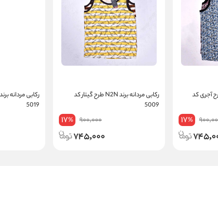
ردانه برند N2N طرح آجری کد
رکابی مردانه برند N2N طرح گیتار کد
5019
5009
17
17
900,000
900,0
%
%
745,000
745,0