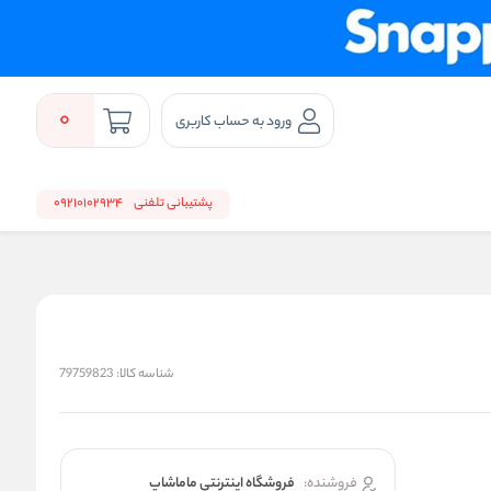
0
ورود به حساب کاربری
پشتیبانی تلفنی
09210102934
شناسه کالا:
79759823
فروشنده:
فروشگاه اینترنتی ماماشاپ