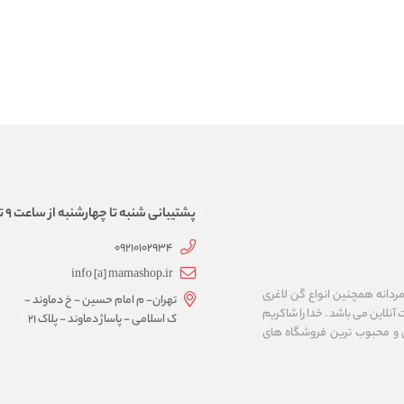
پشتیبانی شنبه تا چهارشنبه از ساعت 9 تا 17
09210102934
info [a] mamashop.ir
نه فروش لباس زیر زنانه و مردانه همچنین انواع گن لاغری
تهران- م امام حسین - خ دماوند -
آنلاین می باشد . خدا را شاکریم
ک اسلامی - پاساژ دماوند - پلاک 21
ن و محبوب ترین فروشگاه های