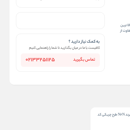
لا ترین
اوت از
به کمک نیاز دارید ؟
کافیست با ما در میان بگذارید تا شما را راهنمایی کنیم
02133251125
تماس بگیرید