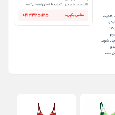
کافیست با ما در میان بگذارید تا شما را راهنمایی کنیم
02133251125
تماس بگیرید
ب اهمیت
راحی استاندارد و
‌کند.
فرم
یجاد شود.
د و
این ست