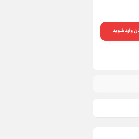
1650000
تخفیف:
26
%
1,220,000
قیمت:
تومان
ن وارد شوید
افزودن به سبد خرید