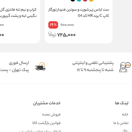
ست لباس زیر شورت و سوتین فنردار تورگاز
کراپ و نیم تنه فانتزی گل
کاپ C برند HR کد 04
نگینی لبه و پشت گیپور بر
XINUOLONG کد 7305
19
00
900,000
%
00
725,000
پشتیبانی تلفنی و اینترنتی
ارسال فوری
شنبه تا پنجشنبه 9 تا 17
پیک تهران - پست د
لینک ها
خدمات مشتریان
خانه
فروش عمده
تماس با ما
قوانین بازگشت کالا
بلاگ
انتخاب سایز مناسب لباس زیر