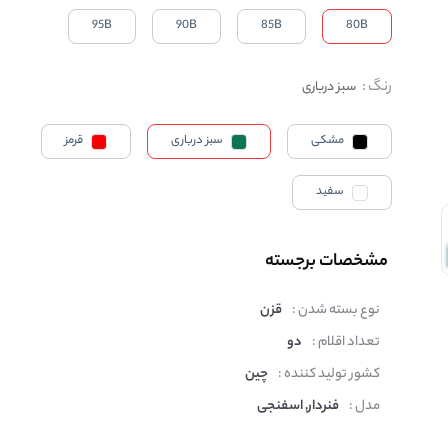
95B
90B
85B
80B
رنگ
:
سبز درباری
مشکی
سبز درباری
قرمز
سفید
مشخصات برجسته
نوع بسته شدن :
قزن
تعداد اقلام :
دو
کشور تولید کننده :
چین
مدل :
فنردار, اسفنجی