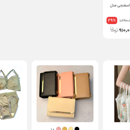
 اسفنجی مدل
29
1,290,
%
910,
+ 1