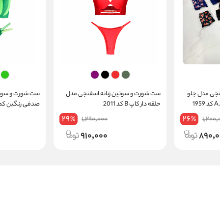
جی مدل جلو
ست شورت و سوتین زنانه اسفنجی مدل
ست شورت و سوتی
حلقه دار کاپ B کد 2011
صدفی رنگین کمان کاپ
29
26
1,290,000
1,200,
%
%
910,000
890,0