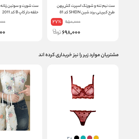
ست نیم تنه و شورتک اسپرت کش‌پهن
ست شورت و سوتین زنانه
طرح کبریتی برند شین SHEIN کد 81
حلقه دار کاپ B کد 2011
27
000
950,000
%
000
698,000
مشتریان موارد زیر را نیز خریداری کرده اند
+ 3