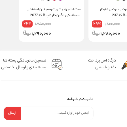
ت و سوتین فنردار
ست لباس زیر شورت و سوتین اسفنجی
ست لباس
2
لب ماتیکی نگین دار کاپ B کد 2077
کاپ B مدل خفاشی کد 120
26
29
1,750,000
1,800,000
%
%
1,290,000
1,280,000
درگاه امن پرداخت
تضمین محرمانگی بسته ها
نقد و قسطی
بسته بندی و ارسال تخصصی
عضویت در خبرنامه
ارسال