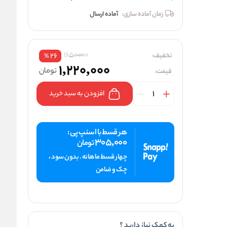
زمان آماده سازی:
آماده ارسال
1650000
تخفیف:
26
%
1,220,000
تومان
قیمت:
افزودن به سبد خرید
هر قسط با اسنپ پی :
305,000
تومان
چهار قسط ماهانه . بدون سود ،
چک و ضامن
به کمک نیاز دارید ؟