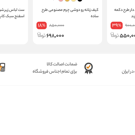
 دار طرح دکمه
کیف زنانه رو دوشی چرم مصنوعی طرح
ست لباس زیر شور
ند
ساده
اسفنج سبک کاپ B کد 37
18
39
850,000
900,0
%
%
698,000
550,0
ضمانت اصالت کالا
ر ایران
برای تمام اجناس فروشگاه