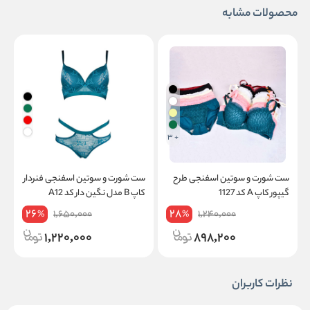
محصولات مشابه
+ 3
ست شورت و سوتین اسفنجی طرح
ست شورت و سوتین اسفنجی فنردار
س
گیپور کاپ A کد 1127
کاپ B مدل نگین دار کد A12
ج
26
28
1,650,000
1,240,000
%
%
1,220,000
898,200
نظرات کاربران