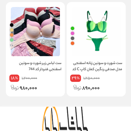
+ 1
ست شورت و سوتین زنانه اسفنجی
ست لباس زیر شورت و سوتین
س
مدل صدفی رنگین کمان کاپ C کد
اسفنجی فنردار کد 744
ب
508
18
29
1,200,000
1,250,000
%
%
980,000
890,000