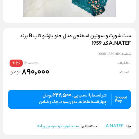
ست شورت و سوتین اسفنجی مدل جلو بازشو کاپ B برند
A.NATEF کد 1959
شناسه کالا:
003011360
1200000
تخفیف:
26
%
890,000
تومان
قیمت:
222,500
هر قسط با اسنپ پی :
تومان
چهار قسط ماهانه . بدون سود ، چک و ضامن
A.NATEF
ست شورت و سوتین زنانه
برند:
دسته بندی: