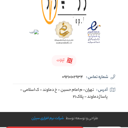
آپارات
شماره تماس :
09210102934
آدرس :
تهران- م امام حسین - خ دماوند - ک اسلامی -
پاساژ دماوند - پلاک 21
طراحی و توسعه توسط
شرکت نرم افزاری سیژن