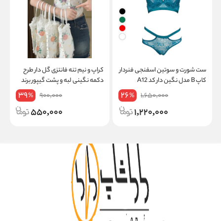
ست شورت و سوتین اسفنجی فنردار
کراپ و نیم تنه فانتزی گل دار طرح
ک
کاپ B مدل نگین دار کد A12
دکمه نگینی لبه و پشت گیپور برند
ط
XINUOLONG کد 7305
39
26
900,000
1,650,000
%
%
550,000
1,220,000