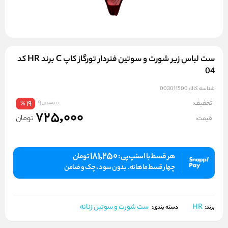
ست لباس زیر شورت و سوتین فنردار تورگاز کاپ C برند HR کد
04
شناسه کالا:
003011500
900000
تخفیف:
19
%
725,000
تومان
قیمت:
181,250
هر قسط با اسنپ پی :
تومان
چهار قسط ماهانه . بدون سود ، چک و ضامن
HR
ست شورت و سوتین زنانه
برند:
دسته بندی: