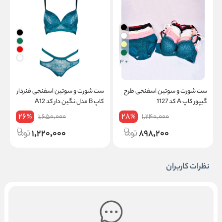
+ 3
ست شورت و سوتین اسفنجی طرح
ست شورت و سوتین اسفنجی فنردار
س
گیپور کاپ A کد 1127
کاپ B مدل نگین دار کد A12
ج
26
28
1,650,000
1,240,000
%
%
1,220,000
898,200
نظرات کاربران