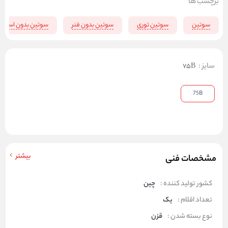
برچسب ها
سوتین
سوتین توری
سوتین بدون فنر
سوتین بدون اسفنج
سایز
:
75B
75B
بیشتر
مشخصات فنی
کشور تولید کننده :
چین
تعداد اقلام :
یک
نوع بسته شدن :
قزن