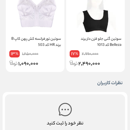
سوتین گنی جلو قزن دار برند
سوتین تور فرانسه کش پهن کاپ B
Belleza کد 1013
برند HR کد 503
ک
13
17
1,250,000
2,990,000
%
%
1,090,000
2,490,000
نظرات کاربران
نظر خود را ثبت کنید