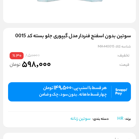
سوتین بدون اسفنج فنردار مدل گیپوری جلو بسته کد 0015
شناسه کالا:
MA440015
850000
تخفیف:
30
%
598,000
تومان
قیمت:
149,500
هر قسط با اسنپ پی :
تومان
چهار قسط ماهانه . بدون سود ، چک و ضامن
HR
سوتین زنانه
برند:
دسته بندی: