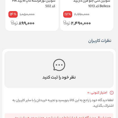
سوتین گنی جلو قزن دار برند
سوتین تور فرانسه کاپ B برند HR
س
Belleza کد 1013
کد 502
ف
14
17
1,050,000
2,990,000
%
%
899,000
2,490,000
نظرات کاربران
نظر خود را ثبت کنید
امتیاز کنونی : 0
لطفا دیدگاه خود را راجع به این کالا بنویسید و تجربه خریدتان را با سایر کاربران به
اشتراک بگذارید.