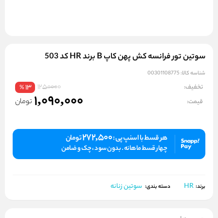
سوتین تور فرانسه کش پهن کاپ B برند HR کد 503
شناسه کالا:
00301108775
1250000
تخفیف:
13
%
1,090,000
تومان
قیمت:
272,500
هر قسط با اسنپ پی :
تومان
چهار قسط ماهانه . بدون سود ، چک و ضامن
HR
سوتین زنانه
برند:
دسته بندی: