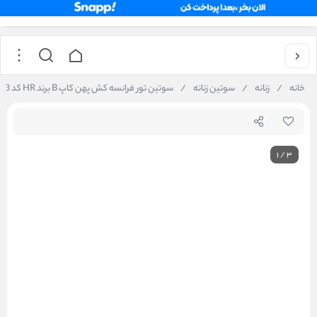
خانه
/
زنانه
/
سوتین زنانه
/
سوتین تور فرانسه کش پهن کاپ B برند HR کد 503
1
/
3