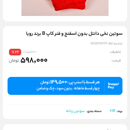
سوتین نخی دانتل بدون اسفنج و فنر کاپ B برند رویا
شناسه کالا:
0030115179
765000
تخفیف:
22
%
598,000
تومان
قیمت:
149,500
هر قسط با اسنپ پی :
تومان
چهار قسط ماهانه . بدون سود ، چک و ضامن
HR
سوتین زنانه
برند:
دسته بندی: