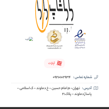
آپارات
شماره تماس :
09210102934
آدرس :
تهران- م امام حسین - خ دماوند - ک اسلامی -
پاساژ دماوند - پلاک 21