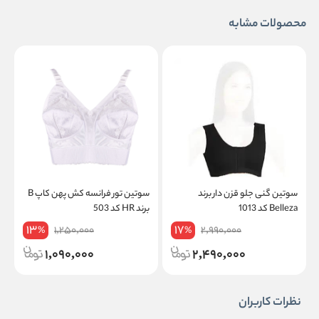
محصولات مشابه
سوتین گنی جلو قزن دار برند
سوتین تور فرانسه کش پهن کاپ B
Belleza کد 1013
برند HR کد 503
ک
13
17
1,250,000
2,990,000
%
%
1,090,000
2,490,000
نظرات کاربران