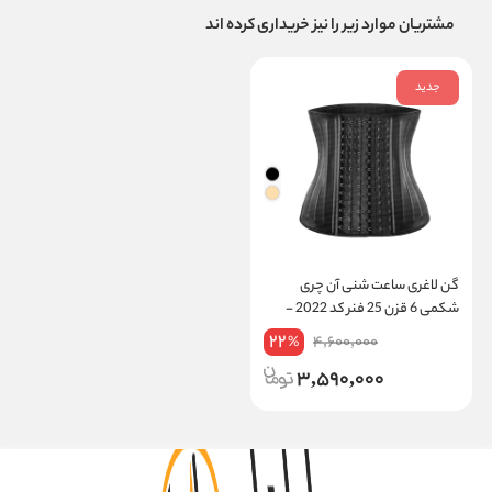
مشتریان موارد زیر را نیز خریداری کرده اند
جدید
گن لاغری ساعت شنی آن چری
شکمی 6 قزن 25 فنر کد 2022 -
شکم بند
22
4,600,000
%
3,590,000