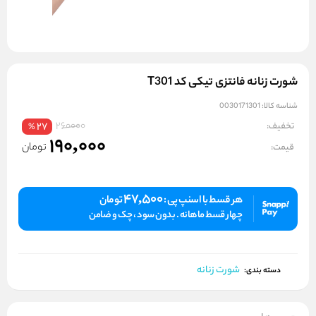
شورت زنانه فانتزی تیکی کد T301
شناسه کالا:
0030171301
260000
تخفیف:
27
%
190,000
تومان
قیمت:
47,500
هر قسط با اسنپ پی :
تومان
چهار قسط ماهانه . بدون سود ، چک و ضامن
شورت زنانه
دسته بندی: