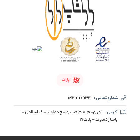
آپارات
شماره تماس :
09210102934
آدرس :
تهران- م امام حسین - خ دماوند - ک اسلامی -
پاساژ دماوند - پلاک 21