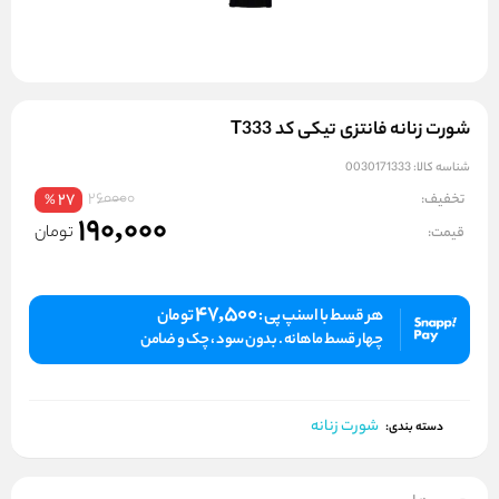
شورت زنانه فانتزی تیکی کد T333
شناسه کالا:
0030171333
260000
تخفیف:
27
%
190,000
تومان
قیمت:
47,500
هر قسط با اسنپ پی :
تومان
چهار قسط ماهانه . بدون سود ، چک و ضامن
شورت زنانه
دسته بندی: