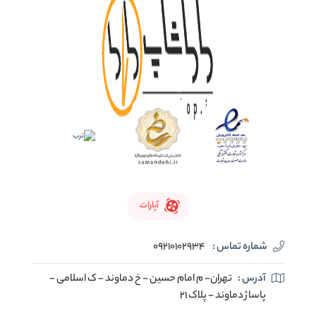
آپارات
شماره تماس :
09210102934
آدرس :
تهران- م امام حسین - خ دماوند - ک اسلامی -
پاساژ دماوند - پلاک 21