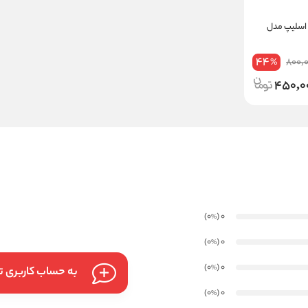
نه اسلیپ مدل
44
800,
%
450,0
)
(0
0
%
)
(0
0
%
)
(0
0
%
به حساب کاربری تا
)
(0
0
%