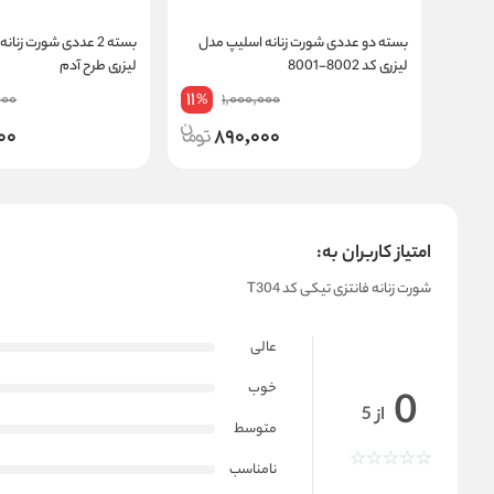
بسته دو عددی شورت زنانه اسلیپ مدل
بسته 2 عددی شورت زنا
لیزری کد 8002-8001
لیزری طرح آدم
11
000
1,000,000
%
00
890,000
امتیاز کاربران به:
شورت زنانه فانتزی تیکی کد T304
عالی
خوب
0
از 5
متوسط
نامناسب