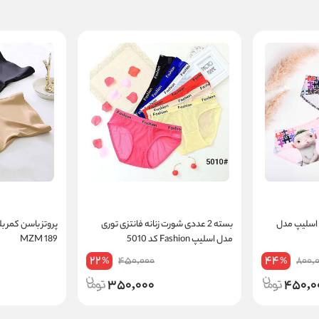
نه اسلیپ مدل
بسته 2 عددی شورت زنانه فانتزی توری
پروتز باسن کمر ب
مدل اسلیپ Fashion کد 5010
MZM 189
22
44
450,000
800,
%
%
350,000
450,0