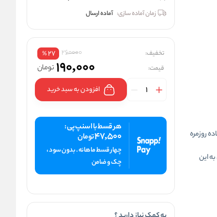
زمان آماده سازی:
آماده ارسال
260000
تخفیف:
27
%
190,000
تومان
قیمت:
افزودن به سبد خرید
هر قسط با اسنپ پی :
ده روزمره
47,500
تومان
چهار قسط ماهانه . بدون سود ،
به این
چک و ضامن
به کمک نیاز دارید ؟