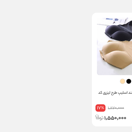
لند اسلیپ طرح لیزری کد
17
1,870,000
%
1,550,000