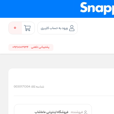
0
ورود به حساب کاربری
پشتیبانی تلفنی
09210102934
شناسه کالا:
0030171304
فروشنده:
فروشگاه اینترنتی ماماشاپ