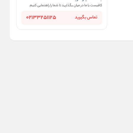
کافیست با ما در میان بگذارید تا شما را راهنمایی کنیم
02133251125
تماس بگیرید