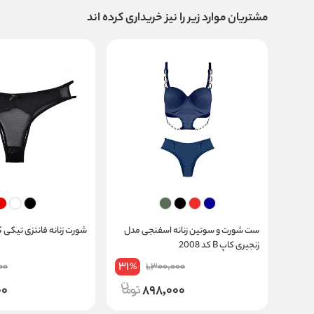
مشتریان موارد زیر را نیز خریداری کرده اند
ست شورت و سوتین زنانه اسفنجی مدل
شورت زنانه فانتزی تیکی کد 45
زنجیری کاپ B کد 2008
31
00
1,300,000
%
00
898,000