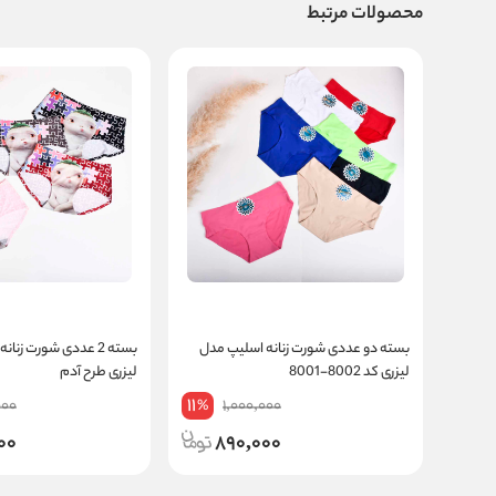
محصولات مرتبط
بسته دو عددی شورت زنانه اسلیپ مدل
بسته 2 عددی شورت زنا
لیزری کد 8002-8001
لیزری طرح آدم
11
000
1,000,000
%
00
890,000