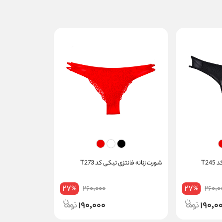
T2
شورت زنانه فانتزی تیکی کد T273
27
27
260,000
260,0
%
%
190,000
190,0