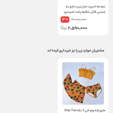
نیم‌ تنه اسپرت مدل زیپ‌ دار و بند
چسبی قابل تنظیم پشت ضربدری
کد 839
14
3,000,000
%
2,590,000
مشتریان موارد زیر را نیز خریداری کرده اند
مایو زنانه وارداتی 3 تکه Xiao Tao