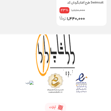
Swimsuit طرح آفتابگردان کد
18803
23
1,880,000
%
1,440,000
آپارات