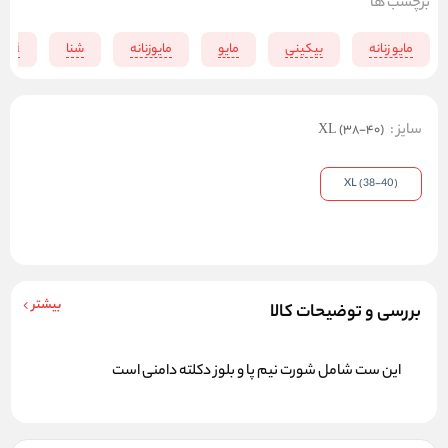
برچسب ها
مایو زنانه
بیکینی
مایو
مایوزنانه
شنا
kini
سایز
:
XL (38-40)
XL (38-40)
بیشتر
بررسی و توضیحات کالا
این ست شامل شورت نیم پا و بلوز دکلته دامنی است