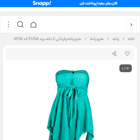
خانه
/
زنانه
/
مایو زنانه
/
مایو زنانه وارداتی 2 تکه برند FUSA کد 6930
1
/
3