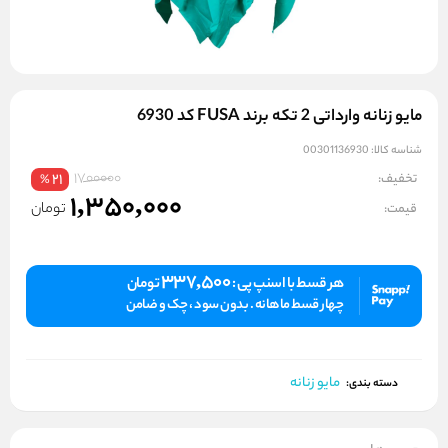
مایو زنانه وارداتی 2 تکه برند FUSA کد 6930
شناسه کالا:
00301136930
1700000
تخفیف:
21
%
1,350,000
تومان
قیمت:
337,500
هر قسط با اسنپ پی :
تومان
چهار قسط ماهانه . بدون سود ، چک و ضامن
مایو زنانه
دسته بندی: