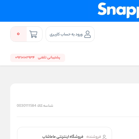
0
ورود به حساب کاربری
پشتیبانی تلفنی
09210102934
شناسه کالا:
0030111584
فروشنده:
فروشگاه اینترنتی ماماشاپ