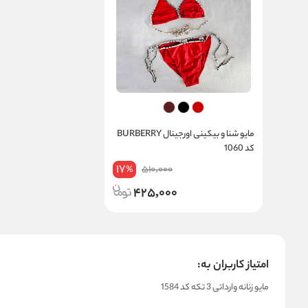
مایو شنا و بیکینی اورجینال BURBERRY
کد 1060
17
510,000
%
425,000
امتیاز کاربران به:
مایو زنانه وارداتی 3 تکه کد 1584