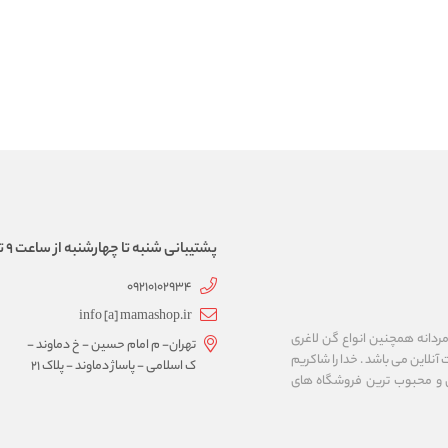
پشتیبانی شنبه تا چهارشنبه از ساعت 9 تا 17
09210102934
info [a] mamashop.ir
نه فروش لباس زیر زنانه و مردانه همچنین انواع گن لاغری
تهران- م امام حسین - خ دماوند -
آنلاین می باشد . خدا را شاکریم
ک اسلامی - پاساژ دماوند - پلاک 21
ن و محبوب ترین فروشگاه های