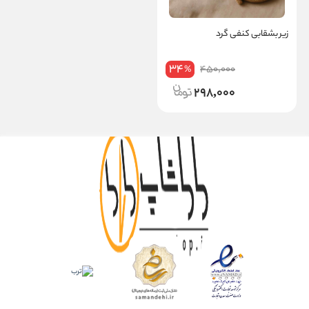
زیر بشقابی کنفی گرد
34
450,000
%
298,000