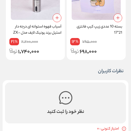
بسته 10 عددی زیپ کیپ فانتزی
آسیاب قهوه استوانه ای درجه دار
ف
21*17
استیل برند یونیک لایف مدل ZX-
A65
21
12
2,200,000
795,000
%
%
1,740,000
698,000
نظرات کاربران
نظر خود را ثبت کنید
امتیاز کنونی : 0