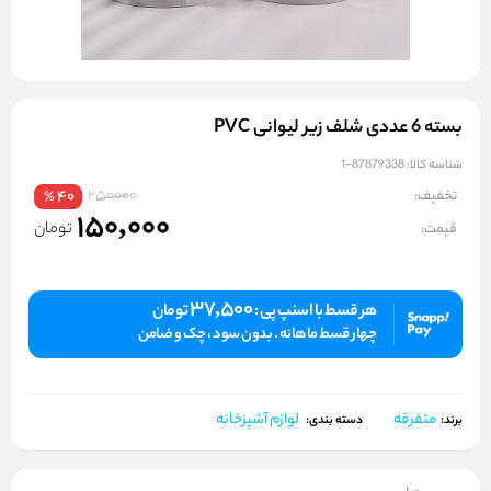
بسته 6 عددی شلف زیر لیوانی PVC
شناسه کالا:
87879338-1
250000
تخفیف:
40
%
150,000
تومان
قیمت:
37,500
هر قسط با اسنپ پی :
تومان
چهار قسط ماهانه . بدون سود ، چک و ضامن
متفرقه
لوازم آشپزخانه
برند:
دسته بندی: