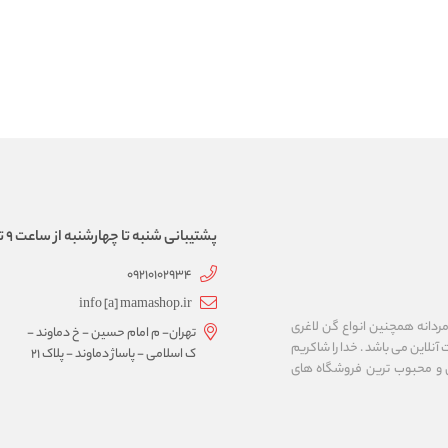
پشتیبانی شنبه تا چهارشنبه از ساعت 9 تا 17
09210102934
info [a] mamashop.ir
نه فروش لباس زیر زنانه و مردانه همچنین انواع گن لاغری
تهران- م امام حسین - خ دماوند -
آنلاین می باشد . خدا را شاکریم
ک اسلامی - پاساژ دماوند - پلاک 21
ن و محبوب ترین فروشگاه های