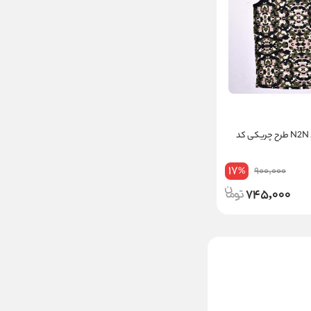
رکابی مردانه برند N2N طرح چریکی کد
17
900,000
%
745,000
تیشرت آستین بلند نخی
لیورجی مدل طوسی