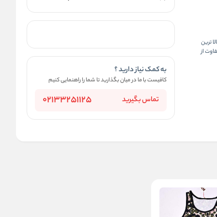
لا ترین
اوت از
به کمک نیاز دارید ؟
کافیست با ما در میان بگذارید تا شما را راهنمایی کنیم
02133251125
تماس بگیرید