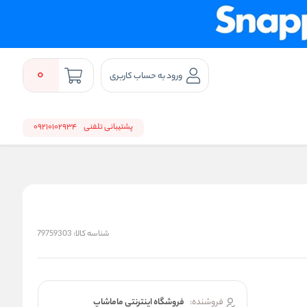
0
ورود به حساب کاربری
پشتیبانی تلفنی
09210102934
شناسه کالا:
79759303
فروشنده:
فروشگاه اینترنتی ماماشاپ