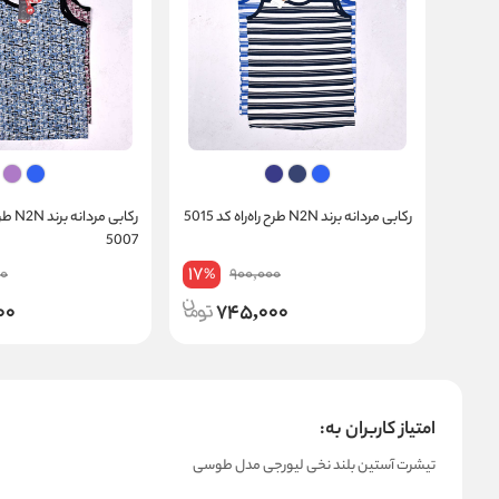
رکابی مردانه برند N2N طرح راه‌راه کد 5015
رکابی م
5007
17
00
900,000
%
00
745,000
امتیاز کاربران به:
تیشرت آستین بلند نخی لیورجی مدل طوسی