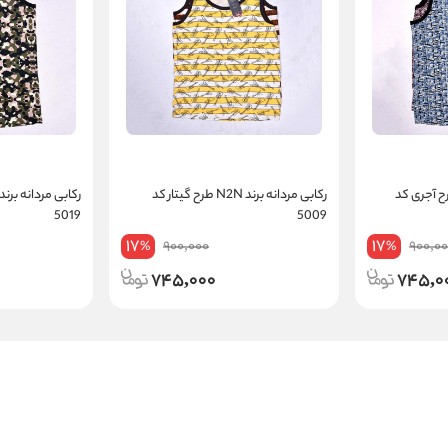
ردانه برند N2N طرح آجری کد
رکابی مردانه برند N2N طرح گیتار کد
5019
5009
17
17
900,000
900,0
%
%
745,000
745,0