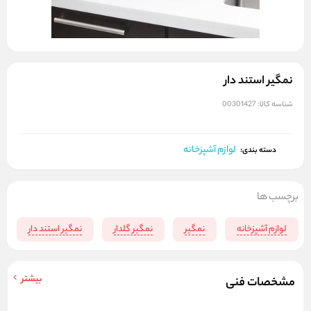
نمگیر استند دار
شناسه کالا:
00301427
لوازم آشپزخانه
دسته بندی:
برچسب ها
لوازم آشپزخانه
نمگیر
نمگیر گلدار
نمگیر استند دار
بیشتر
مشخصات فنی