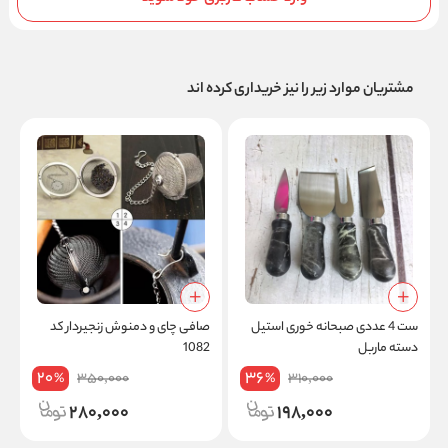
مشتریان موارد زیر را نیز خریداری کرده اند
ست 4 عددی صبحانه خوری استیل
صافی چای و دمنوش زنجیردار کد
ر
دسته ماربل
1082
آ
20
36
350,000
310,000
%
%
280,000
198,000