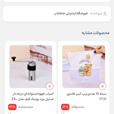
فروشنده:
فروشگاه اینترنتی ماماشاپ
محصولات مشابه
بسته 10 عددی زیپ کیپ فانتزی
آسیاب قهوه استوانه ای درجه دار
ف
21*17
استیل برند یونیک لایف مدل ZX-
A65
21
12
2,200,000
795,000
%
%