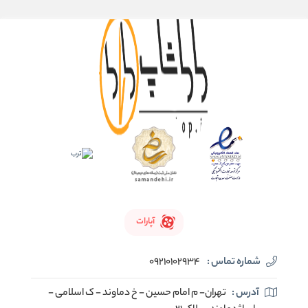
آپارات
شماره تماس :
09210102934
آدرس :
تهران- م امام حسین - خ دماوند - ک اسلامی -