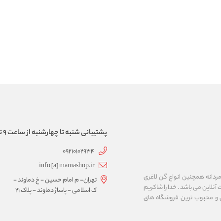
پشتیبانی شنبه تا چهارشنبه از ساعت 9 تا 17
09210102934
info [a] mamashop.ir
نه فروش لباس زیر زنانه و مردانه همچنین انواع گن لاغری
تهران- م امام حسین - خ دماوند -
آنلاین می باشد . خدا را شاکریم
ک اسلامی - پاساژ دماوند - پلاک 21
ن و محبوب ترین فروشگاه های