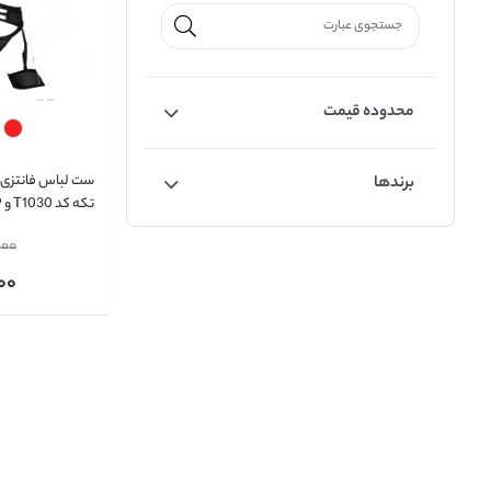
محدوده قیمت
ست لباس فانتزی و
برندها
تکه کد T1030 و 1019
000
00