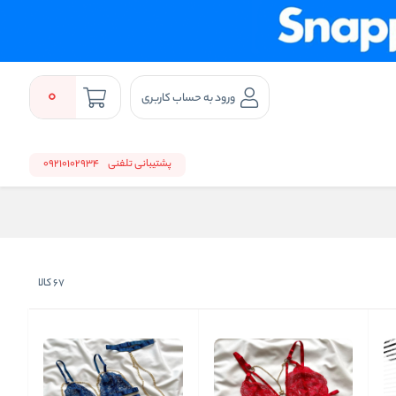
0
ورود به حساب کاربری
پشتیبانی تلفنی
09210102934
67
کالا