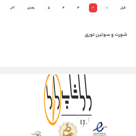
قبل
1
2
3
4
5
بعدی
آخر
شورت و سوتین توری