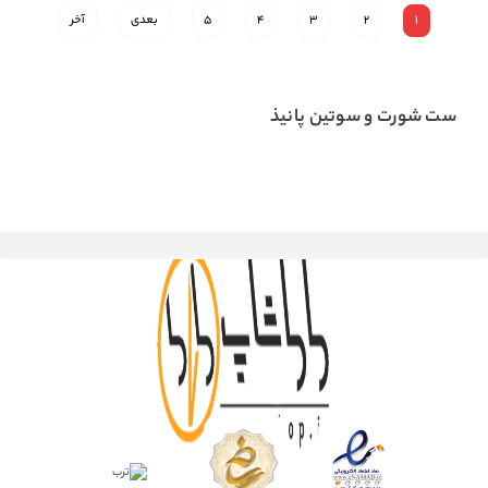
1
2
3
4
5
بعدی
آخر
ست شورت و سوتین پانیذ