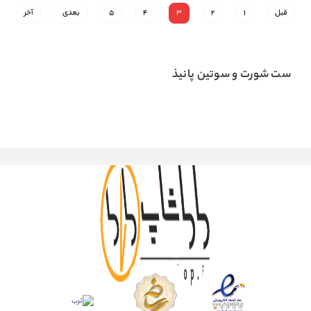
قبل
1
2
3
4
5
بعدی
آخر
ست شورت و سوتین پانیذ