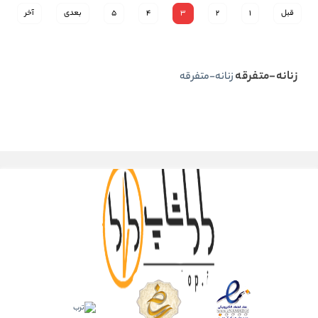
قبل
1
2
3
4
5
بعدی
آخر
زنانه-متفرقه
زنانه-متفرقه