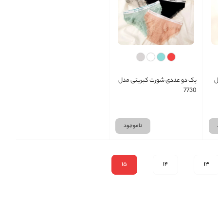
ل
پک دو عددی شورت کبریتی مدل
7730
ناموجود
15
14
13