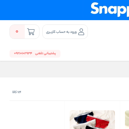
0
ورود به حساب کاربری
پشتیبانی تلفنی
09210102934
74
کالا