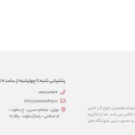
پشتیبانی شنبه تا چهارشنبه از ساعت 9 تا 17
09210102934
info [a] mamashop.ir
نه فروش لباس زیر زنانه و مردانه همچنین انواع گن لاغری
تهران- م امام حسین - خ دماوند -
آنلاین می باشد . خدا را شاکریم
ک اسلامی - پاساژ دماوند - پلاک 21
ن و محبوب ترین فروشگاه های