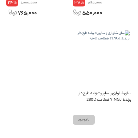
24
38
1,000,000
890,000
%
%
765,000
550,000
ساق شلواری و ساپورت زنانه طرح دار
برند YINGJIE ضخامت 280D
ناموجود