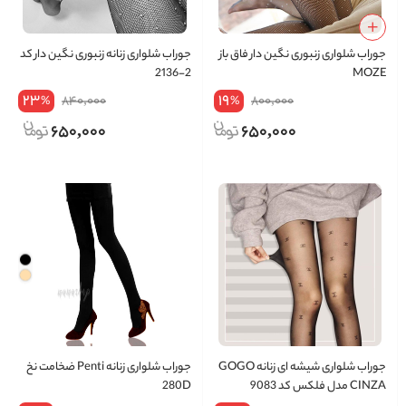
جوراب شلواری زنبوری نگین دار فاق باز
جوراب شلواری زنانه زنبوری نگین دار کد
2-2136
MOZE
23
19
840,000
800,000
%
%
650,000
650,000
جوراب شلواری شیشه ای زنانه GOGO
جوراب شلواری زنانه Penti ضخامت نخ
CINZA مدل فلکس کد 9083
280D