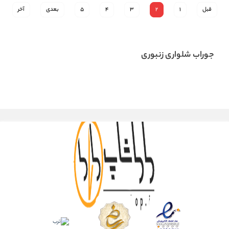
قبل
1
2
3
4
5
بعدی
آخر
جوراب شلواری زنبوری