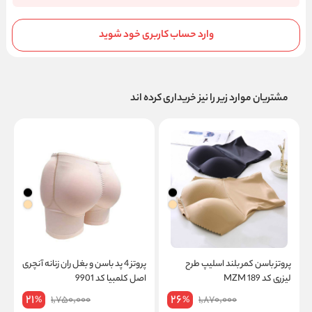
وارد حساب کاربری خود شوید
مشتریان موارد زیر را نیز خریداری کرده اند
پروتز باسن کمر بلند اسلیپ طرح
پروتز 4 پد باسن و بغل ران زنانه آنچری
لیزری کد MZM 189
اصل کلمبیا کد 9901
م
21
26
1,750,000
1,870,000
%
%