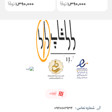
1,390,000
1,390,000
آپارات
شماره تماس :
09210102934