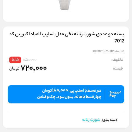
بسته دو عددی شورت زنانه نخی مدل اسلیپ لامبادا کبریتی کد
7012
شناسه کالا:
003011575
850000
تخفیف:
15
%
720,000
تومان
قیمت:
180,000
هر قسط با اسنپ پی :
تومان
چهار قسط ماهانه . بدون سود ، چک و ضامن
شورت زنانه
دسته بندی: