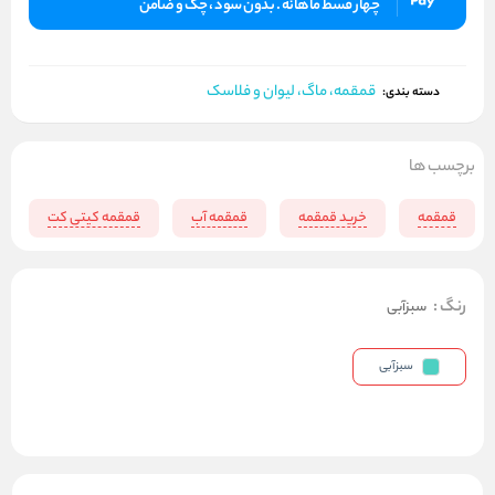
چهار قسط ماهانه . بدون سود ، چک و ضامن
قمقمه، ماگ، لیوان و فلاسک
دسته بندی:
برچسب ها
قمقمه
خرید قمقمه
قمقمه آب
قمقمه کیتی کت
رنگ
:
سبزآبی
سبزآبی