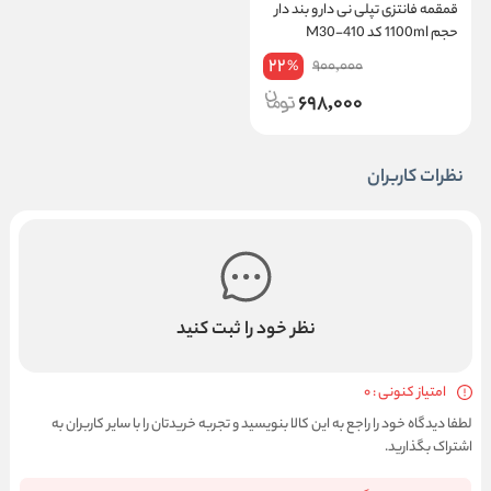
قمقمه فانتزی تپلی نی دار و بند دار
حجم 1100ml کد 410-M30
22
900,000
%
698,000
نظرات کاربران
نظر خود را ثبت کنید
امتیاز کنونی : 0
لطفا دیدگاه خود را راجع به این کالا بنویسید و تجربه خریدتان را با سایر کاربران به
اشتراک بگذارید.