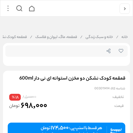
جستجو در
خانه
/
خانه و سبک زندگی
/
قمقمه، ماگ، لیوان و فلاسک
/
قمقمه کودک نشکن دو
قمقمه کودک نشکن دو مخزن استوانه ای نی دار 600ml
شناسه کالا:
003011414
850000
تخفیف:
18
%
698,000
تومان
قیمت:
174,500
هر قسط با اسنپ پی :
تومان