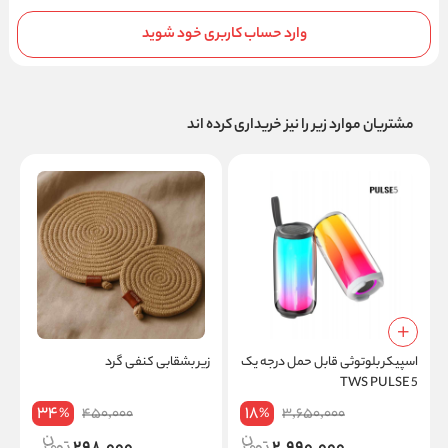
وارد حساب کاربری خود شوید
مشتریان موارد زیر را نیز خریداری کرده اند
اسپیکر بلوتوثی قابل حمل درجه یک
زیر بشقابی کنفی گرد
بس
TWS PULSE 5
34
18
450,000
3,650,000
%
%