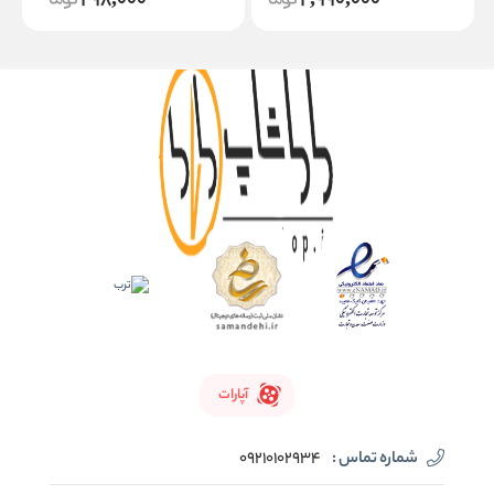
298,000
2,990,000
آپارات
شماره تماس :
09210102934