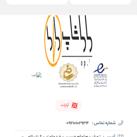
آپارات
شماره تماس :
09210102934