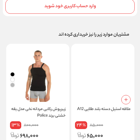
وارد حساب کاربری خود شوید
مشتریان موارد زیر را نیز خریداری کرده اند
ملاقه استیل دسته بلند طلایی A12
زیرپوش رکابی مردانه نخی مدل یقه
خشتی برند Police
د
13
24
800,000
85,000
%
%
698,000
65,000