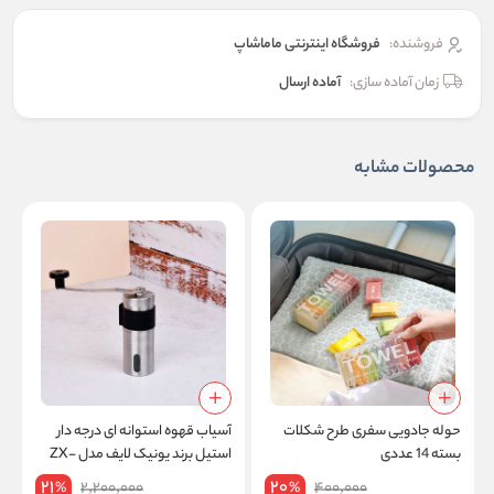
فروشنده:
فروشگاه اینترنتی ماماشاپ
زمان آماده سازی:
آماده ارسال
محصولات مشابه
حوله جادویی سفری طرح شکلات
آسیاب قهوه استوانه ای درجه دار
ح
بسته 14 عددی
استیل برند یونیک لایف مدل ZX-
A65
21
20
2,200,000
400,000
%
%