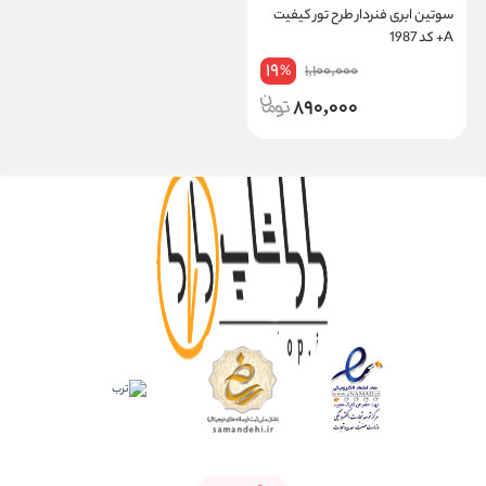
سوتین ابری فنردار طرح تور کیفیت
A+ کد 1987
19
1,100,000
%
890,000