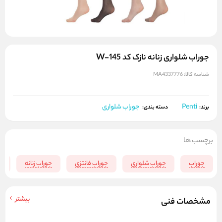
جوراب شلواری زنانه نازک کد W-145
شناسه کالا:
MA4337776
Penti
جوراب شلواری
برند:
دسته بندی:
برچسب ها
جوراب
جوراب شلواری
جوراب فانتزی
جوراب زنانه
ج
بیشتر
مشخصات فنی