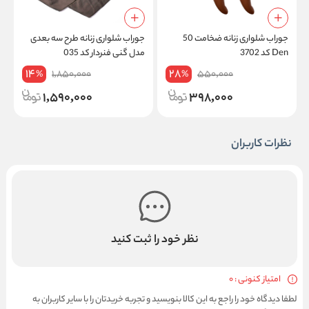
جوراب شلواری زنانه ضخامت 50
جوراب شلواری زنانه طرح سه بعدی
ج
Den کد 3702
مدل گنی فنردار کد 035
ا
14
28
1,850,000
550,000
%
%
1,590,000
398,000
نظرات کاربران
نظر خود را ثبت کنید
امتیاز کنونی : 0
لطفا دیدگاه خود را راجع به این کالا بنویسید و تجربه خریدتان را با سایر کاربران به