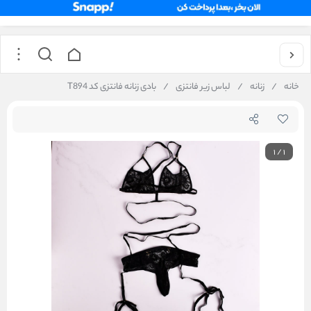
خانه
/
زنانه
/
لباس زیر فانتزی
/
بادی زنانه فانتزی کد T894
1
/
1