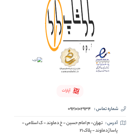
آپارات
شماره تماس :
09210102934
آدرس :
تهران- م امام حسین - خ دماوند - ک اسلامی -
پاساژ دماوند - پلاک 21