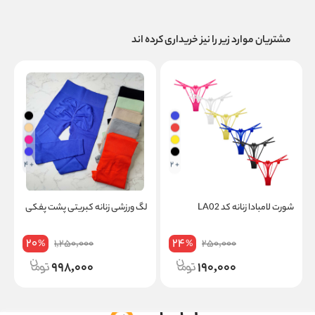
مشتریان موارد زیر را نیز خریداری کرده اند
+ 4
+ 2
شورت لامبادا زنانه کد LA02
لگ ورزشی زنانه کبریتی پشت پفکی
ب
پ
20
24
1,250,000
250,000
%
%
998,000
190,000