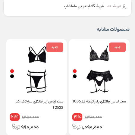
فروشنده:
فروشگاه اینترنتی ماماشاپ
محصولات مشابه
جدید
جدید
ست لباس فانتزی پنج تیکه کد 1086
ست لباس زیر فانتزی سه تکه کد
س
T2522
ز
21
21
1,250,000
1,380,000
%
%
990,000
1,090,000