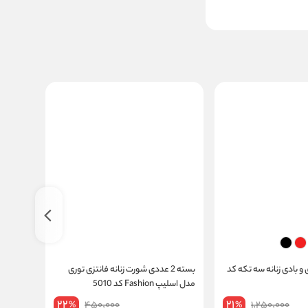
 بادی زنانه سه تکه کد
بسته 2 عددی شورت زنانه فانتزی توری
مدل اسلیپ Fashion کد 5010
806
22
21
450,000
1,250,000
%
%