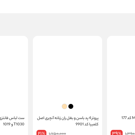
پروتز 4 پد باسن و بغل ران زنانه آنچری اصل
ست لباس فانتزی و
کلمبیا کد 9901
T1030 و 1019
21
39
1,750,000
1,390
%
%