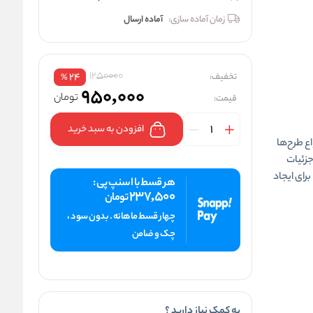
زمان آماده سازی:
آماده ارسال
1250000
تخفیف:
24
%
950,000
تومان
قیمت:
افزودن به سبد خرید
ع طرح‌ها
جزئیات
برای ایجاد
هر قسط با اسنپ پی :
237,500
تومان
چهار قسط ماهانه . بدون سود ،
چک و ضامن
به کمک نیاز دارید ؟