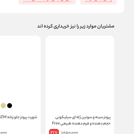
مشتریان موارد زیر را نیز خریداری کرده اند
پروتز سینه و سوتین ژله ای سیلیکونی
شورت پروتز جلو زنانه MZM کد 177
حجم دهنده و فرم دهنده طبیعی Free
bra
21
,000
1,250,000
%