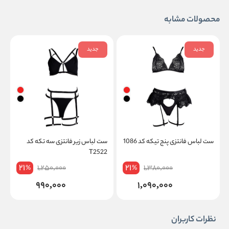
محصولات مشابه
جدید
جدید
ست لباس فانتزی پنج تیکه کد 1086
ست لباس زیر فانتزی سه تکه کد
س
T2522
ز
21
21
1,250,000
1,380,000
%
%
990,000
1,090,000
نظرات کاربران