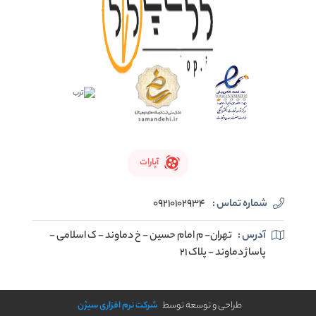
آپارات
شماره تماس :
09210102934
آدرس :
تهران- م امام حسین - خ دماوند - ک اسلامی -
پاساژ دماوند - پلاک 21
طراحی و توسعه توسط
شرکت نرم افزاری سیژن