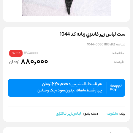
ست لباس زير فانتزي زنانه کد 1044
شناسه کالا:
00301183-1044
1250000
تخفیف:
30
%
880,000
تومان
قیمت:
220,000
هر قسط با اسنپ پی :
تومان
چهار قسط ماهانه . بدون سود ، چک و ضامن
متفرقه
لباس زیر فانتزی
برند:
دسته بندی: