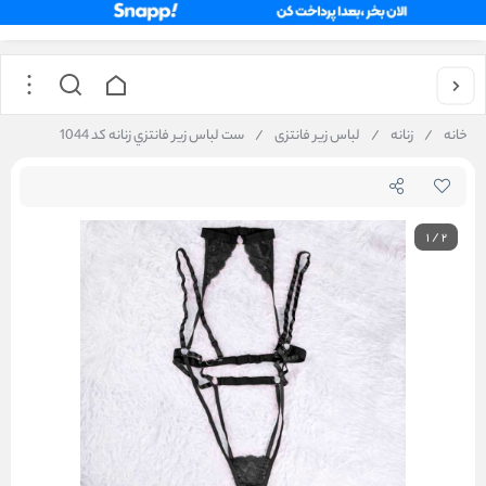
خانه
/
زنانه
/
لباس زیر فانتزی
/
ست لباس زير فانتزي زنانه کد 1044
1
/
2