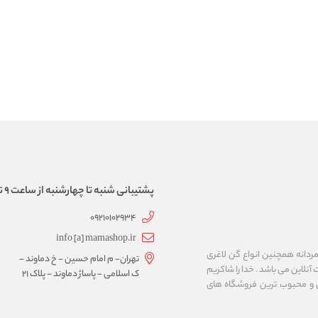
پشتیبانی شنبه تا چهارشنبه از ساعت 9 تا 17
09210102934
info [a] mamashop.ir
نه فروش لباس زیر زنانه و مردانه همچنین انواع گن لاغری
تهران- م امام حسین - خ دماوند -
آنلاین می باشد . خدا را شاکریم
ک اسلامی - پاساژ دماوند - پلاک 21
ن و محبوب ترین فروشگاه های