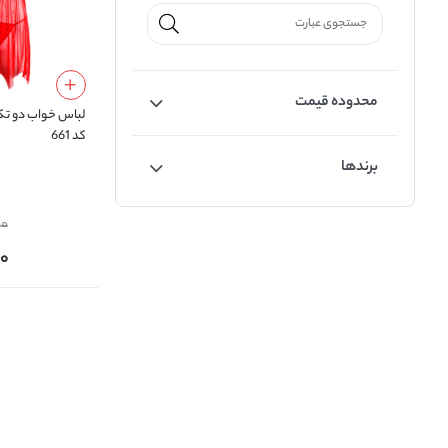
محدوده قیمت
لباس خواب دو تکه
کد 661
برندها
00
00