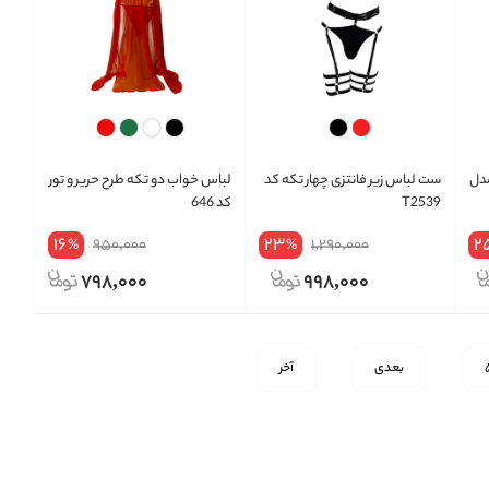
مدل
ست لباس زیر فانتزی چهار تکه کد
لباس خواب دو تکه طرح حریر و تور
T2539
کد 646
16
23
2
950,000
1,290,000
%
%
798,000
998,000
بعدی
آخر