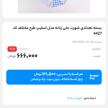
بسته تعدادی شورت نخی زنانه مدل اسلیپ طرح مختلف کد
4427
شناسه کالا:
MA43003-09
798000
تخفیف:
17
%
666,000
تومان
قیمت:
166,500
هر قسط با اسنپ پی :
تومان
چهار قسط ماهانه . بدون سود ، چک و ضامن
شورت زنانه
دسته بندی: