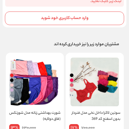
لینک زیر کلیک نمایید.
وارد حساب کاربری خود شوید
مشتریان موارد زیر را نیز خریداری کرده اند
+ 8
+ 6
سوتین لاکرا داخل نخی مدل فنردار
شورت بهداشتی زنانه مدل شورتکس
س
بدون اسفنج کد 369
(فاق دولایه)
س
13
17
630,000
700,000
%
%