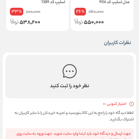
مدل اسلیپ کد 906
اسلیپ کد 1389
ط
33
26
800,000
740,000
%
%
538,200
550,000
نظرات کاربران
نظر خود را ثبت کنید
امتیاز کنونی : 0
لطفا دیدگاه خود را راجع به این کالا بنویسید و تجربه خریدتان را با سایر کاربران به
اشتراک بگذارید.
جهت ارسال و دیدگاه خود باید ابتدا وارد سایت شوید. جهت ورود به سایت روی