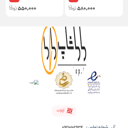
550,000
580,000
آپارات
شماره تماس :
09210102934