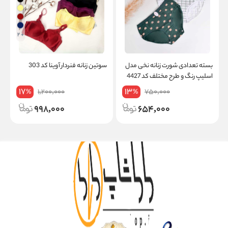
+ 2
بسته تعدادی شورت زنانه نخی مدل
سوتین زنانه فنردار آوینا کد 303
ب
اسلیپ رنگ و طرح مختلف کد 4427
ا
17
13
1,200,000
750,000
%
%
998,000
654,000