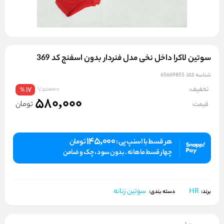
سوتین لاکرا داخل نخی مدل فنردار بدون اسفنج کد 369
شناسه کالا:
65669855
700000
تخفیف:
17
%
580,000
تومان
قیمت:
145,000
هر قسط با اسنپ پی :
تومان
چهار قسط ماهانه . بدون سود ، چک و ضامن
HR
سوتین زنانه
برند:
دسته بندی: