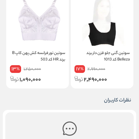
سوتین گنی جلو قزن دار برند
سوتین تور فرانسه کش پهن کاپ B
Belleza کد 1013
برند HR کد 503
ک
13
17
1,250,000
2,990,000
%
%
1,090,000
2,490,000
نظرات کاربران