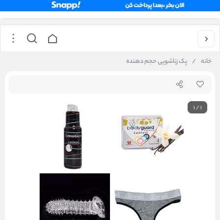
خانه
/
پک زناشویی حجم دهنده
1
/
1