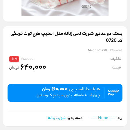
بسته دو عددی شورت نخی زنانه مدل اسلیپ طرح توت فرنگی
کد 0720
شناسه کالا:
00301250-14
700000
تخفیف:
9
%
640,000
تومان
قیمت:
160,000
هر قسط با اسنپ پی :
تومان
چهار قسط ماهانه . بدون سود ، چک و ضامن
--- None ---
شورت زنانه
برند:
دسته بندی: