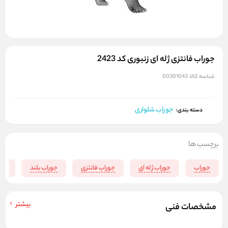
جوراب فانتزی ژله ای زنبوری کد 2423
شناسه کالا:
00301043
جوراب شلواری
دسته بندی:
برچسب ها
جوراب
جوراب ژله ای
جوراب فانتزی
جوراب بلند
جور
بیشتر
مشخصات فنی