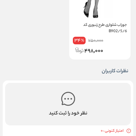
جوراب شلواری طرح زنبوری کد
B902/5/6
34
750,000
%
498,000
نظرات کاربران
نظر خود را ثبت کنید
امتیاز کنونی : 0