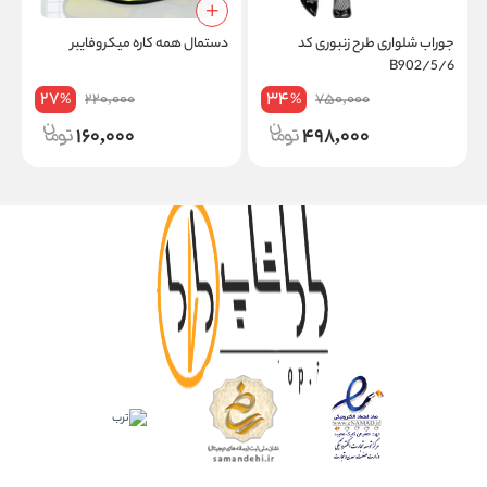
جوراب شلواری طرح زنبوری کد
دستمال همه کاره میکروفایبر
س
B902/5/6
م
27
34
220,000
750,000
%
%
160,000
498,000