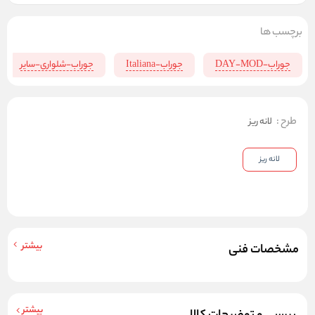
برچسب ها
جوراب-DAY-MOD
جوراب-Italiana
جوراب-شلواری-سایر
طرح
:
لانه ریز
لانه ریز
بیشتر
مشخصات فنی
بیشتر