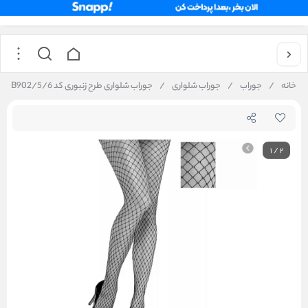
خانه
/
جوراب
/
جوراب شلواری
/
جوراب شلواری طرح زنبوری کد B902/5/6
1
/
2