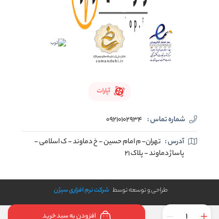
آپارات
شماره تماس :
09210102934
آدرس :
تهران- م امام حسین - خ دماوند - ک اسلامی -
پاساژ دماوند - پلاک 21
طراحی و توسعه توسط
شرکت نرم افزاری سیژن
افزودن به سبد خرید