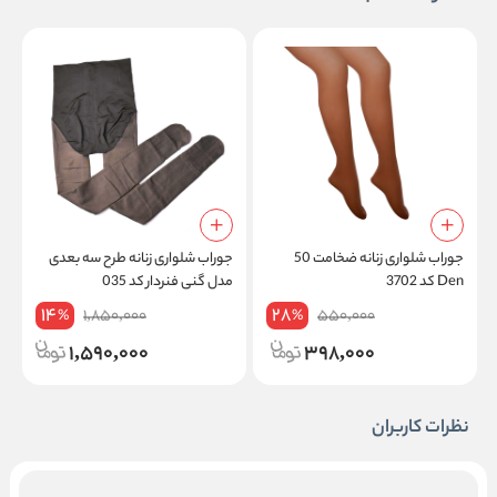
جوراب شلواری زنانه ضخامت 50
جوراب شلواری زنانه طرح سه بعدی
ج
Den کد 3702
مدل گنی فنردار کد 035
ا
14
28
1,850,000
550,000
%
%
1,590,000
398,000
نظرات کاربران