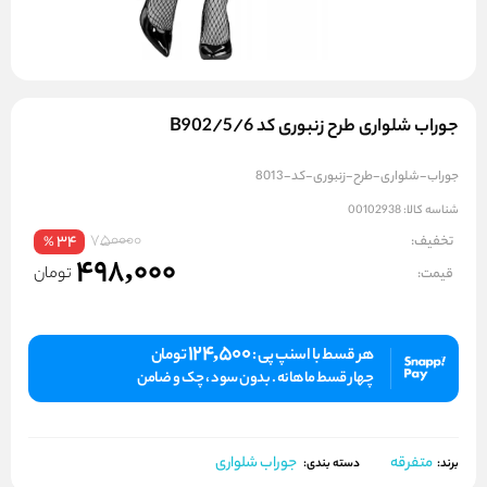
جوراب شلواری طرح زنبوری کد B902/5/6
جوراب-شلواری-طرح-زنبوری-کد-8013
شناسه کالا:
00102938
750000
تخفیف:
34
%
498,000
تومان
قیمت:
124,500
هر قسط با اسنپ پی :
تومان
چهار قسط ماهانه . بدون سود ، چک و ضامن
متفرقه
جوراب شلواری
برند:
دسته بندی: