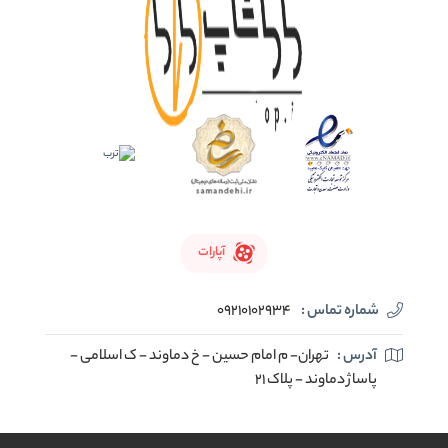
آپارات
شماره تماس :
09210102934
آدرس :
تهران- م امام حسین - خ دماوند - ک اسلامی -
پاساژ دماوند - پلاک 21