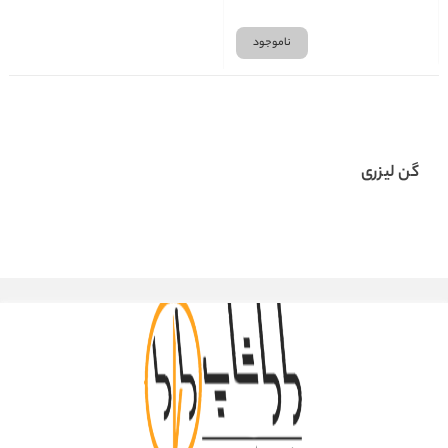
ناموجود
گن لیزری