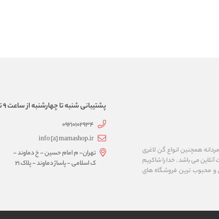
پشتیبانی شنبه تا چهارشنبه از ساعت 9 تا 17
09210102934
info [a] mamashop.ir
نه فروش لباس زیر زنانه و مردانه همچنین انواع گن لاغری
تهران- م امام حسین - خ دماوند -
آنلاین می باشد . خدا را شاکریم
ک اسلامی - پاساژ دماوند - پلاک 21
ن و محبوب ترین فروشگاه های