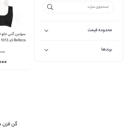
محدوده قیمت
سوتین گنی جلو قز
Belleza کد 1013
برندها
000
000
گن قزن دا