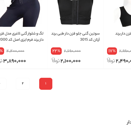
ن دار برند
سوتین گنی جلو قزن دار طبی برند
لگ و شلوار گنی لاغری مدل قز
آرتان کد 3015
ضمانت تعویض 3 ماه
22
17
4,400,000
2,690,000
2,990,
%
%
%
3,890,000
2,100,000
2,490,
1
2
ب
ر