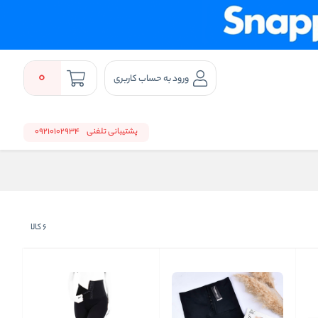
0
ورود به حساب کاربری
پشتیبانی تلفنی
09210102934
6
کالا